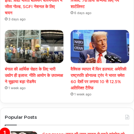
झंडा: विद्या भारती बॉक्सिंग चैंपियनशिप में
रिजल्ट 76184 अभ्यर्थी किए गये
जीता गोल्ड, SGFI नेशनल के लिए
शार्टलिस्ट
चयन
6 days ago
3 days ago
बंगाल की आर्थिक सेहत के लिए भारी
वैश्विक व्यापार में फिर हलचल: अमेरिकी
उद्योग ही इलाज: नीत‌ि आयोग के उपाध्यक्ष
राष्ट्रपति डोनाल्ड ट्रंप ने भारत समेत
ने सुझाया बड़ा रोडमैप
60 देशों पर लगाया 10 से 12.5%
अतिरिक्त टैरिफ
1 week ago
1 week ago
Popular Posts