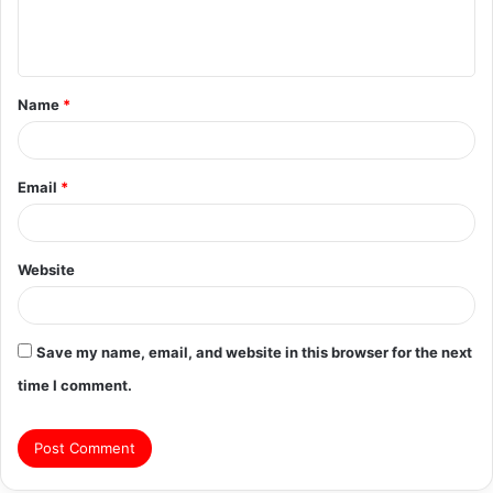
e
n
t
Name
*
*
Email
*
Website
Save my name, email, and website in this browser for the next
time I comment.