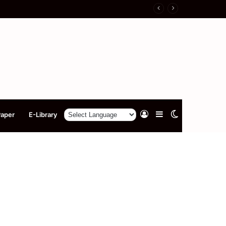
Log
Sidebar
Switch
Paper
E-Library
In
skin