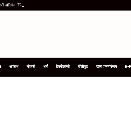
या भारती बॉक्सिंग चैंपियनशिप में जीता गोल्ड, SGFI नेशनल के लिए चयन
ा
अपराध
नौकरी
धर्म
टेक्नोलॉजी
बॉलीवुड
खेल व मनोरंजन
E-