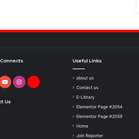
 Connects
Useful Links
about us
cebook
YouTube
Instagram
Daily
Contact us
Hunt
E-Library
t Us
Elementor Page #2054
Elementor Page #2059
Home
Join Reporter