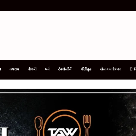
भ्यर्थी किए गये शार्टलिस्ट
ा
अपराध
नौकरी
धर्म
टेक्नोलॉजी
बॉलीवुड
खेल व मनोरंजन
E-