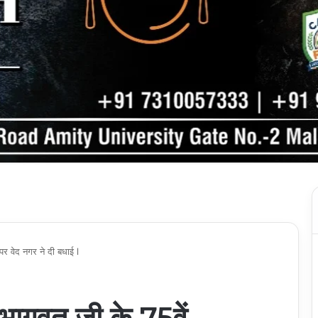
र वेद नगर ने दी बधाई l
ागवत जी के 75वें