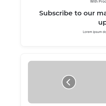
With Pro
Subscribe to our ma
up
Lorem ipsum dol