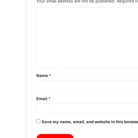
Your email address will not be published.
Required f
C
o
m
m
e
n
t
Name
*
*
Email
*
Save my name, email, and website in this browse