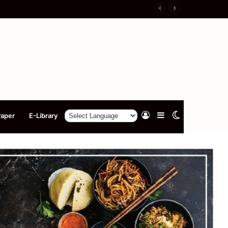
Log
Sidebar
Switch
Paper
E-Library
In
skin