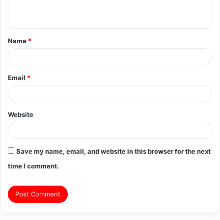
n
t
Name
*
*
Email
*
Website
Save my name, email, and website in this browser for the next
time I comment.