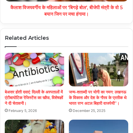
कैलाश विजयवर्गीय के महिलाओं पर 'बिगड़े बोल', बीजेपी मंत्री के वो 5
बयान जिन पर मचा हंगामा।
Related Articles
बेअसर होती दवाएं: दिल्ली के अस्पतालों में
जन्म-शताब्दी पर योगी का नमन: लखनऊ
एंटीबायोटिक रेजिस्टेंस का खौफ, विशेषज्ञों
के विकास और देश के गौरव के प्रतीक थे
ने दी चेतावनी।
भारत रत्न अटल बिहारी वाजपेयी”।
February 5, 2026
December 25, 2025