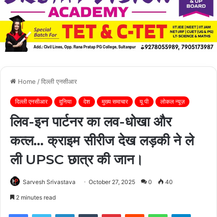
Home
/
दिल्ली एनसीआर
दिल्ली एनसीआर
दुनिया
देश
मुख्य समाचार
यू पी
लोकल न्यूज़
लिव-इन पार्टनर का लव-धोखा और
कत्ल… क्राइम सीरीज देख लड़की ने ले
ली UPSC छात्र की जान।
Sarvesh Srivastava
October 27, 2025
0
40
2 minutes read
Facebook
Twitter
LinkedIn
Tumblr
Pinterest
Reddit
WhatsApp
Telegra