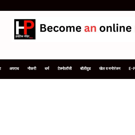
ी है सिलेंडर की बुकिंग, समय रहते फोन से करें e-KYC, समझें 3 तरीके
ा
अपराध
नौकरी
धर्म
टेक्नोलॉजी
बॉलीवुड
खेल व मनोरंजन
E-