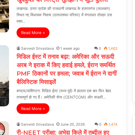
लखनऊ: उत्तर प्रदेश की राजधानी लखनऊ के हजरतगंज (लालबाग)
स्थित नए विधायक निवास (दारुलशफा परिसर) में मंगलवार दोपहर उस
वक्त…
Read More »
Sarvesh Srivastava
1 week ago
0
1,463
मिडिल ईस्ट में तनाव बढ़ा: अमेरिका और सऊदी
अरब ने इराक में किए हवाई हमले, ईरान समर्थित
PMF ठिकानों पर हमला; जवाब में ईरान ने दागीं
बैलिस्टिक मिसाइलें
बगदाद/वाशिंगटन: मिडिल ईस्ट (मध्य पूर्व) में हालात एक बार फिर बेहद
तनावपूर्ण हो गए हैं। अमेरिकी सेना (CENTCOM) और सऊदी…
Read More »
Sarvesh Srivastava
June 20, 2026
0
1,474
री-NEET परीक्षा: अभेद्य किले में तब्दील हुए