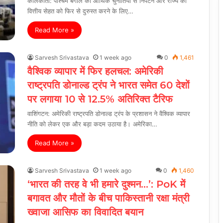
कोलकाता: पश्चिम बंगाल की आर्थिक चुनौतियों से निपटने और राज्य की
वित्तीय सेहत को फिर से दुरुस्त करने के लिए…
Read More »
Sarvesh Srivastava
1 week ago
0
1,461
वैश्विक व्यापार में फिर हलचल: अमेरिकी
राष्ट्रपति डोनाल्ड ट्रंप ने भारत समेत 60 देशों
पर लगाया 10 से 12.5% अतिरिक्त टैरिफ
वाशिंगटन: अमेरिकी राष्ट्रपति डोनाल्ड ट्रंप के प्रशासन ने वैश्विक व्यापार
नीति को लेकर एक और बड़ा कदम उठाया है। अमेरिका…
Read More »
Sarvesh Srivastava
1 week ago
0
1,460
‘भारत की तरह वे भी हमारे दुश्मन…’: PoK में
बगावत और मौतों के बीच पाकिस्तानी रक्षा मंत्री
ख्वाजा आसिफ का विवादित बयान