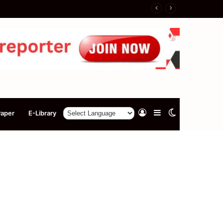
Log
Sidebar
Switch
Paper
E-Library
In
skin