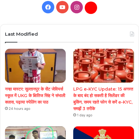
Facebook
YouTube
Instagram
Daily
Hunt
Last Modified
नन्हा मास्टर: सुल्तानपुर के सेंट जेवियर्स
LPG e-KYC Update: 15 अगस्त
स्कूल में UKG के क्षितिज सिंह ने संभाली
के बाद बंद हो सकती है सिलेंडर की
क्लास, पढ़ाया स्पेलिंग का पाठ
बुकिंग, समय रहते फोन से करें e-KYC,
समझें 3 तरीके
24 hours ago
1 day ago