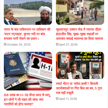
भारत के बाद पाकिस्तान पर तालिबान की
सुलतानपुर: एक्शन मोड में नवागत डीएम
‘वाटर स्ट्राइक’, कुनार नदी पर बांध
इंद्रजीत सिंह, सुबह-सुबह सड़कों पर
बनाकर पानी रोकने का एलान।
उतरकर सफाई व्यवस्था का लिया जायजा
October 24, 2025
April 27, 2026
स्मार्ट मीटर या ‘सफेद हाथी’? बिजली
उपभोक्ताओं पर गिरा बिल का बम, 5 गुना
तक बढ़ी वसूली
88 लाख का H-1B वीजा आज से लागू,
April 11, 2026
इन लोगों ने ली राहत की सांस; क्या
भारतीयों को होगा फायदा?