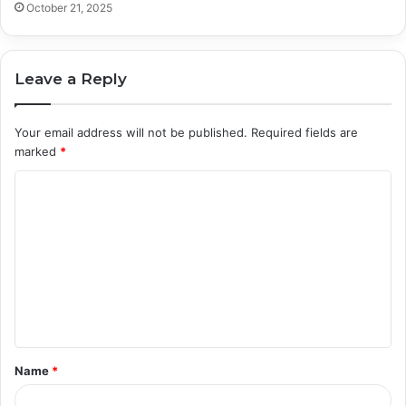
October 21, 2025
Leave a Reply
Your email address will not be published.
Required fields are
marked
*
C
o
m
m
e
n
t
Name
*
*