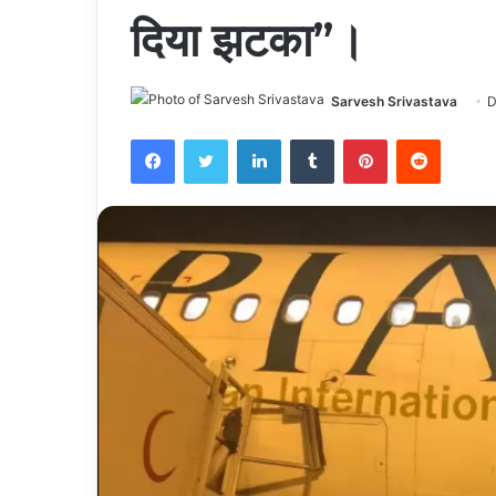
दिया झटका”।
Sarvesh Srivastava
D
Facebook
Twitter
LinkedIn
Tumblr
Pinterest
Reddit