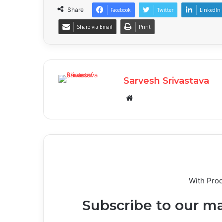
Share
Facebook
Twitter
LinkedIn
Share via Email
Print
Sarvesh Srivastava
Website
With Pro
Subscribe to our ma