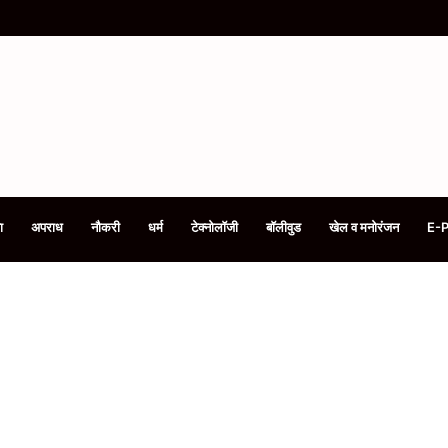
ा
अपराध
नौकरी
धर्म
टेक्नोलॉजी
बॉलीवुड
खेल व मनोरंजन
E-