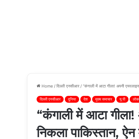
Home
/
दिल्ली एनसीआर
/
“कंगाली में आटा गीला! अपनी एयरलाइन
दिल्ली एनसीआर
दुनिया
देश
मुख्य समाचार
यू पी
लोकल
“कंगाली में आटा गीला
निकला पाकिस्तान, ऐन म