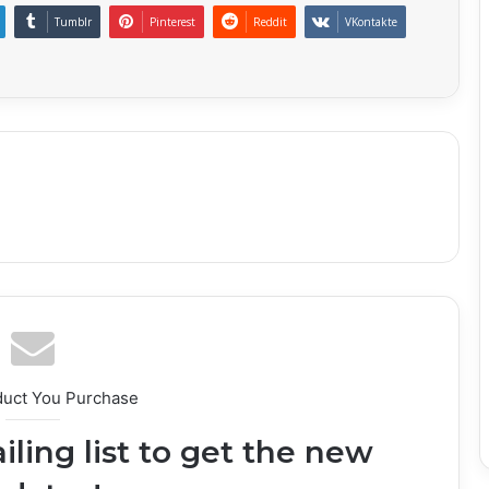
Tumblr
Pinterest
Reddit
VKontakte
duct You Purchase
iling list to get the new