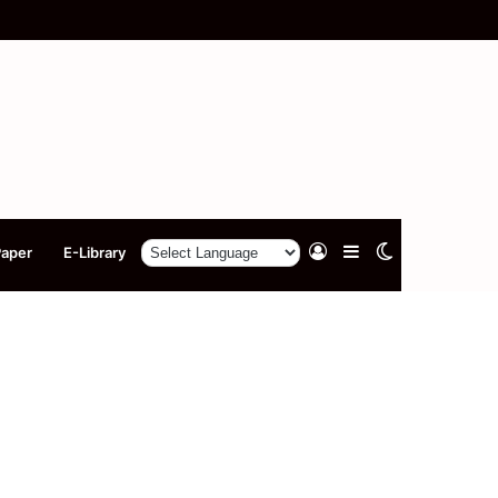
Log
Sidebar
Switch
Paper
E-Library
In
skin