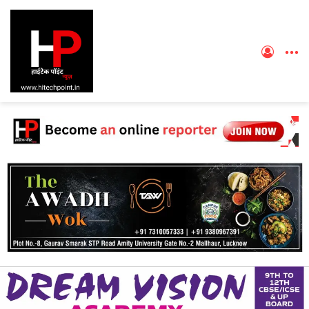
Log
M
In