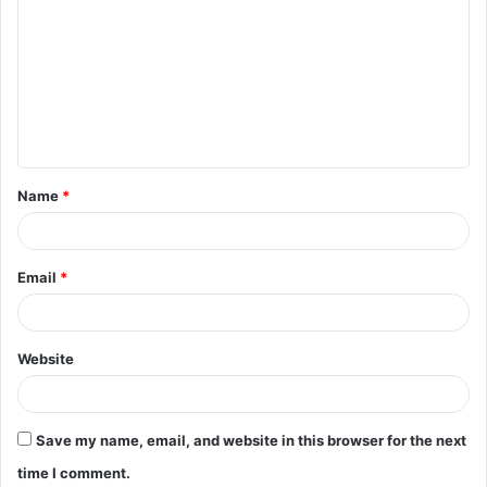
o
m
m
e
n
t
Name
*
*
Email
*
Website
Save my name, email, and website in this browser for the next
time I comment.