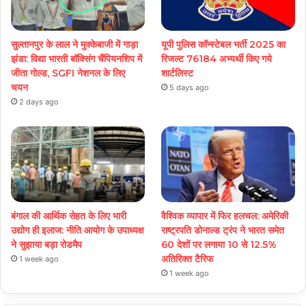
सुल्तानपुर के लाल ने मुक्केबाजी में गाड़ा
यूपी पुलिस कॉन्स्टेबल भर्ती 2025 का
झंडा: विद्या भारती बॉक्सिंग चैंपियनशिप में
रिजल्ट 76184 अभ्यर्थी किए गये
जीता गोल्ड, SGFI नेशनल के लिए
शार्टलिस्ट
चयन
5 days ago
2 days ago
बंगाल की आर्थिक सेहत के लिए भारी
वैश्विक व्यापार में फिर हलचल: अमेरिकी
उद्योग ही इलाज: नीत‌ि आयोग के उपाध्यक्ष
राष्ट्रपति डोनाल्ड ट्रंप ने भारत समेत
ने सुझाया बड़ा रोडमैप
60 देशों पर लगाया 10 से 12.5%
अतिरिक्त टैरिफ
1 week ago
1 week ago