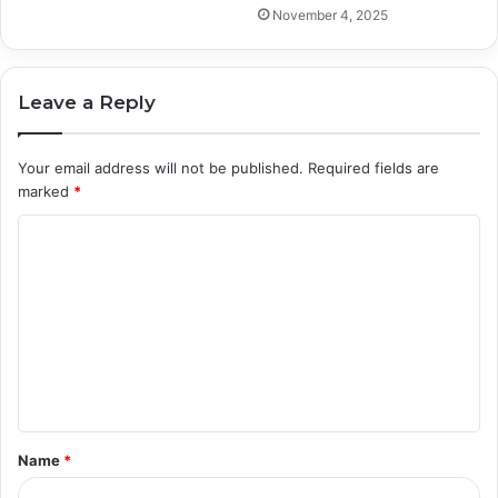
November 4, 2025
Leave a Reply
Your email address will not be published.
Required fields are
marked
*
C
o
m
m
e
n
t
Name
*
*