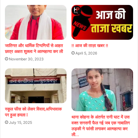
जातिगत और धार्मिक टिप्पणियों से आहत
!! आज की ताज़ा खबर !!
छात्र अक्षत शुक्ला ने आत्महत्या कर ली
April 5, 2026
November 30, 2023
स्कूल फीस को लेकर विवाद,अभिभावाक
पर हुआ हमला l
थाना कोहना के अंतर्गत रानी घाट में उस
वक्त सनसनी फैल गई जब एक नाबालिग
July 15, 2025
लड़की ने फांसी लगाकर आत्महत्या कर
ली…