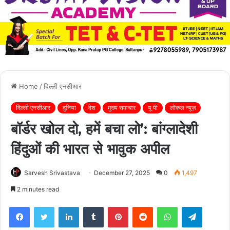
Home
/
दिल्ली एनसीआर
दिल्ली एनसीआर
दुनिया
देश
मुख्य समाचार
यू पी
लोकल न्यूज़
बॉर्डर खोल दो, हमें बचा लो’: बांग्लादेशी
हिंदुओं की भारत से भावुक अपील
Sarvesh Srivastava
December 27, 2025
0
1,497
2 minutes read
Facebook
Twitter
LinkedIn
Tumblr
Pinterest
Reddit
WhatsApp
Telegra