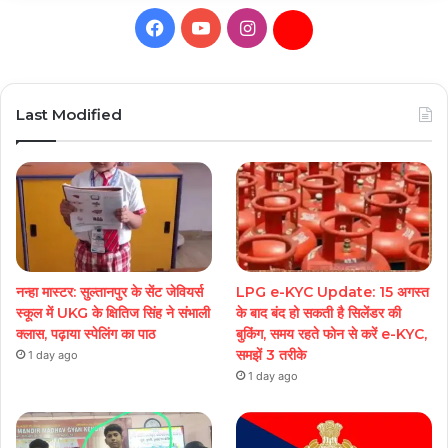
Facebook
YouTube
Instagram
Daily
Hunt
Last Modified
नन्हा मास्टर: सुल्तानपुर के सेंट जेवियर्स
LPG e-KYC Update: 15 अगस्त
स्कूल में UKG के क्षितिज सिंह ने संभाली
के बाद बंद हो सकती है सिलेंडर की
क्लास, पढ़ाया स्पेलिंग का पाठ
बुकिंग, समय रहते फोन से करें e-KYC,
समझें 3 तरीके
1 day ago
1 day ago