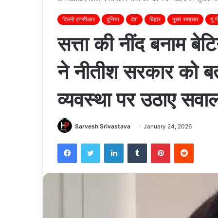
दिल्ली एनसीआर
दुनिया
देश
बिहार
मुख्य समाचार
यू प
सत्ता की नींद बनाम बेटिय
ने नीतीश सरकार को बत
व्यवस्था पर उठाए सवा
Sarvesh Srivastava
January 24, 2026
Facebook
Twitter
LinkedIn
Tumblr
Pinterest
Reddit