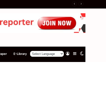
Log
Sidebar
Switch
Paper
E-Library
In
skin