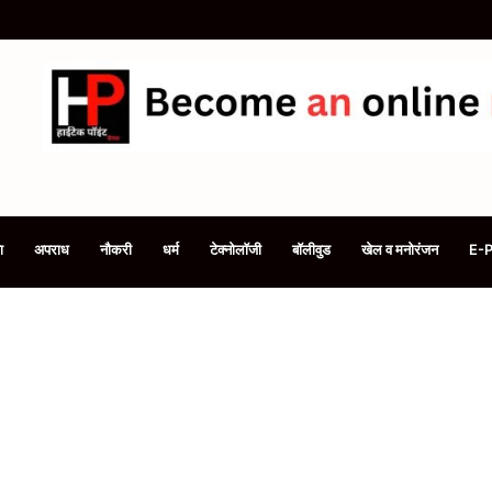
ी है सिलेंडर की बुकिंग, समय रहते फोन से करें e-KYC, समझें 3 तरीके
ा
अपराध
नौकरी
धर्म
टेक्नोलॉजी
बॉलीवुड
खेल व मनोरंजन
E-