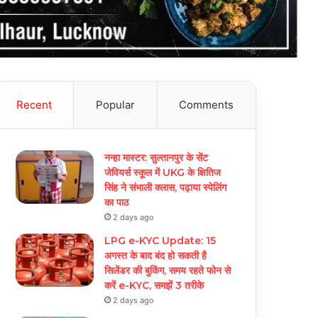
Recent
Popular
Comments
नन्हा मास्टर: सुल्तानपुर के सेंट
जेवियर्स स्कूल में UKG के क्षितिज
सिंह ने संभाली क्लास, पढ़ाया स्पेलिंग
का पाठ
2 days ago
LPG e-KYC Update: 15
अगस्त के बाद बंद हो सकती है
सिलेंडर की बुकिंग, समय रहते फोन से
करें e-KYC, समझें 3 तरीके
2 days ago