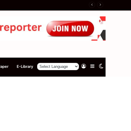
Log
Sidebar
Switch
Paper
E-Library
In
skin