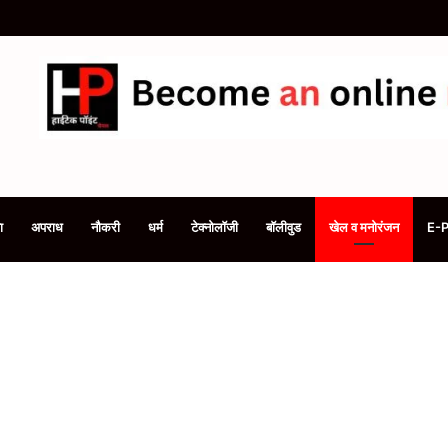
भ्यर्थी किए गये शार्टलिस्ट
ा
अपराध
नौकरी
धर्म
टेक्नोलॉजी
बॉलीवुड
खेल व मनोरंजन
E-