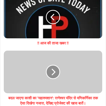
!! आज की ताजा खबर !!
बदल जाएगा काशी का 'महाश्मशान': रत्नेश्वर मंदिर से मणिकर्णिका तक
ऐसा दिखेगा नजारा, देखिए प्रोजेक्ट की खास बातें।