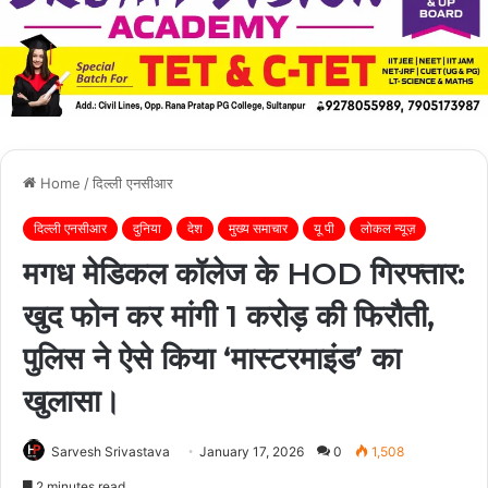
Home
/
दिल्ली एनसीआर
दिल्ली एनसीआर
दुनिया
देश
मुख्य समाचार
यू पी
लोकल न्यूज़
मगध मेडिकल कॉलेज के HOD गिरफ्तार:
खुद फोन कर मांगी 1 करोड़ की फिरौती,
पुलिस ने ऐसे किया ‘मास्टरमाइंड’ का
खुलासा।
Sarvesh Srivastava
January 17, 2026
0
1,508
2 minutes read