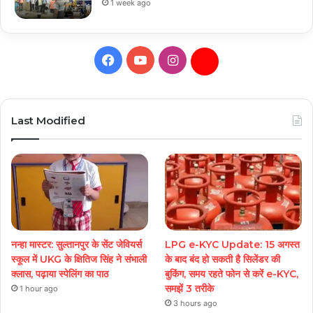
1 week ago
Facebook
YouTube
Instagram
Daily
Hunt
Last Modified
नन्हा मास्टर: सुल्तानपुर के सेंट जेवियर्स
LPG e-KYC Update: 15 अगस्त
स्कूल में UKG के क्षितिज सिंह ने संभाली
के बाद बंद हो सकती है सिलेंडर की
क्लास, पढ़ाया स्पेलिंग का पाठ
बुकिंग, समय रहते फोन से करें e-KYC,
समझें 3 तरीके
1 hour ago
3 hours ago