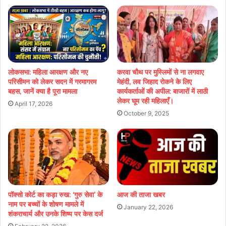
लोकसभा: महिला आरक्षण और नए
करवा चौथ पर मुस्लिमों से ना लगवाए
परिसीमन को लेकर सदन में गरमागरम
मेहंदी, लव जिहाद रोकने के लिए
बहस, जानें क्या है पूरा मामला
कार्यकर्ताओं की अपील: बाजारों में लाठी
लेकर घूम रही महिलाएँ।
April 17, 2026
October 9, 2025
पॉक्सो कोर्ट का कड़ा रुख: ‘गुरु सेवा’ के
आज की ताजा खबर
नाम पर बच्चों के शोषण मामले में
January 22, 2026
शंकराचार्य और उनके शिष्य पर केस दर्ज