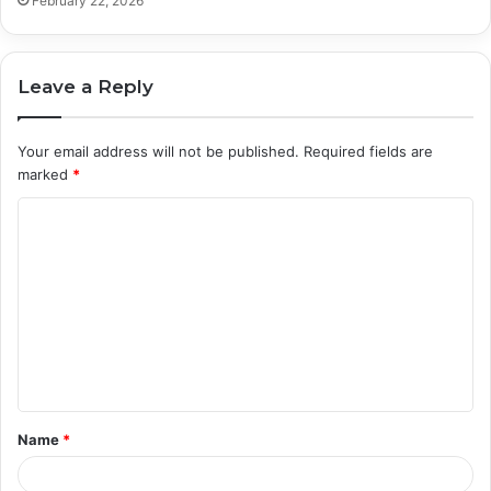
February 22, 2026
Leave a Reply
Your email address will not be published.
Required fields are
marked
*
C
o
m
m
e
n
t
Name
*
*