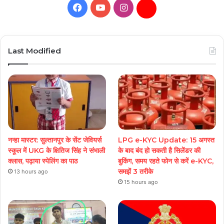
Facebook
YouTube
Instagram
Daily
Hunt
Last Modified
नन्हा मास्टर: सुल्तानपुर के सेंट जेवियर्स
LPG e-KYC Update: 15 अगस्त
स्कूल में UKG के क्षितिज सिंह ने संभाली
के बाद बंद हो सकती है सिलेंडर की
क्लास, पढ़ाया स्पेलिंग का पाठ
बुकिंग, समय रहते फोन से करें e-KYC,
समझें 3 तरीके
13 hours ago
15 hours ago