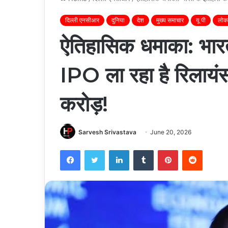
दिल्ली एनसीआर
दुनिया
देश
मुख्य समाचार
यू पी
लोकल
ऐतिहासिक धमाका: भारत
IPO ला रहा है रिलायं
करोड़!
Sarvesh Srivastava
June 20, 2026
Facebook
Twitter
LinkedIn
Tumblr
Pinterest
Reddit