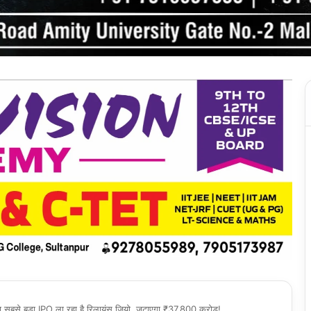
सबसे बड़ा IPO ला रहा है रिलायंस जियो, जुटाएगा ₹37,800 करोड़!