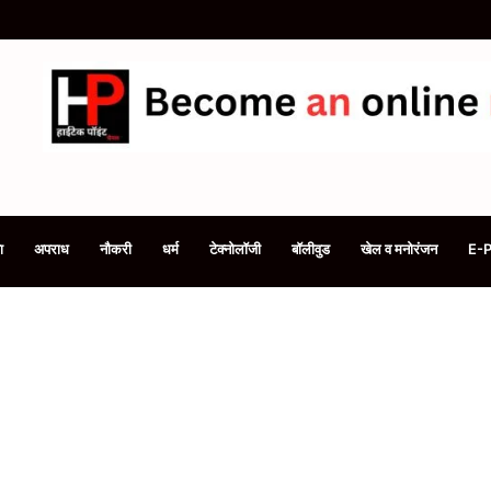
ी है सिलेंडर की बुकिंग, समय रहते फोन से करें e-KYC, समझें 3 तरीके
ा
अपराध
नौकरी
धर्म
टेक्नोलॉजी
बॉलीवुड
खेल व मनोरंजन
E-