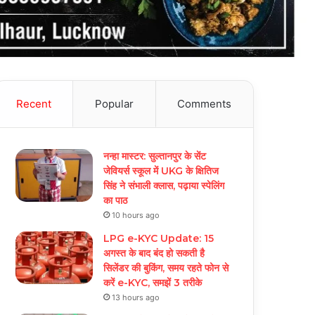
Recent
Popular
Comments
नन्हा मास्टर: सुल्तानपुर के सेंट
जेवियर्स स्कूल में UKG के क्षितिज
सिंह ने संभाली क्लास, पढ़ाया स्पेलिंग
का पाठ
10 hours ago
LPG e-KYC Update: 15
अगस्त के बाद बंद हो सकती है
सिलेंडर की बुकिंग, समय रहते फोन से
करें e-KYC, समझें 3 तरीके
13 hours ago