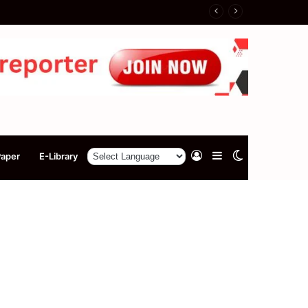
Log
Sidebar
Switch
Paper
E-Library
In
skin