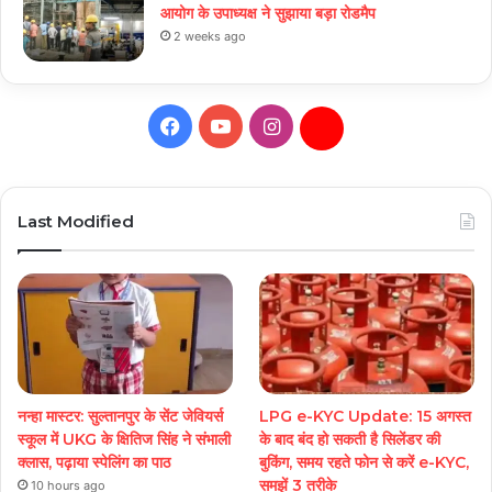
आयोग के उपाध्यक्ष ने सुझाया बड़ा रोडमैप
2 weeks ago
Facebook
YouTube
Instagram
Daily
Hunt
Last Modified
नन्हा मास्टर: सुल्तानपुर के सेंट जेवियर्स
LPG e-KYC Update: 15 अगस्त
स्कूल में UKG के क्षितिज सिंह ने संभाली
के बाद बंद हो सकती है सिलेंडर की
क्लास, पढ़ाया स्पेलिंग का पाठ
बुकिंग, समय रहते फोन से करें e-KYC,
समझें 3 तरीके
10 hours ago