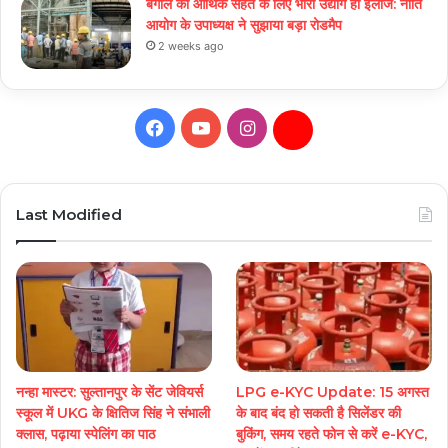
बंगाल की आर्थिक सेहत के लिए भारी उद्योग ही इलाज: नीत‌ि
आयोग के उपाध्यक्ष ने सुझाया बड़ा रोडमैप
2 weeks ago
Facebook
YouTube
Instagram
Daily
Hunt
Last Modified
नन्हा मास्टर: सुल्तानपुर के सेंट जेवियर्स
LPG e-KYC Update: 15 अगस्त
स्कूल में UKG के क्षितिज सिंह ने संभाली
के बाद बंद हो सकती है सिलेंडर की
क्लास, पढ़ाया स्पेलिंग का पाठ
बुकिंग, समय रहते फोन से करें e-KYC,