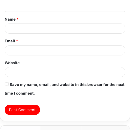
n
t
Name
*
*
Email
*
Website
Save my name, email, and website in this browser for the next
time I comment.