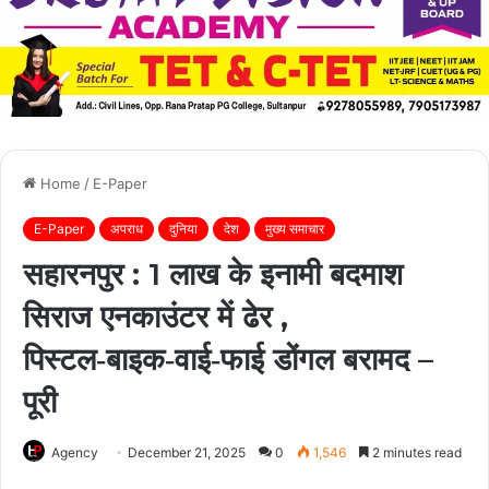
Home
/
E-Paper
E-Paper
अपराध
दुनिया
देश
मुख्य समाचार
सहारनपुर : 1 लाख के इनामी बदमाश
सिराज एनकाउंटर में ढेर ,
पिस्टल‑बाइक‑वाई‑फाई डोंगल बरामद –
पूरी
Agency
December 21, 2025
0
1,546
2 minutes read
Facebook
Twitter
LinkedIn
Tumblr
Pinterest
Reddit
WhatsApp
Telegra