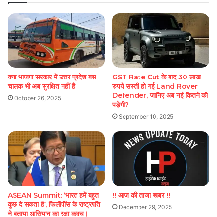
क्या भाजपा सरकार में उत्तर प्रदेश बस
GST Rate Cut के बाद 30 लाख
चालक भी अब सुरक्षित नहीं है
रुपये सस्ती हो गई Land Rover
Defender, जानिए अब नई कितने की
October 26, 2025
पड़ेगी?
September 10, 2025
ASEAN Summit: ‘भारत हमें बहुत
!! आज की ताजा खबर !!
कुछ दे सकता है’, फिलीपींस के राष्‍ट्रपत‍ि
December 29, 2025
ने बताया आस‍ियान का रक्षा कवच।