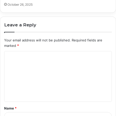
October 26, 2025
Leave a Reply
Your email address will not be published.
Required fields are
marked
*
C
o
m
m
e
n
t
Name
*
*