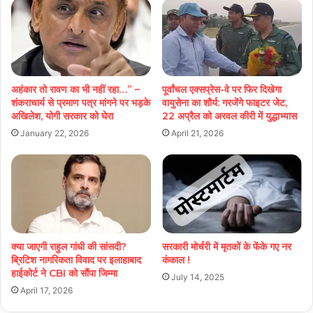
अहंकार तो रावण का भी नहीं रहा…” –
पूर्वांचल एक्सप्रेस-वे पर फिर दिखेगा
शंकराचार्य से प्रमाण पत्र मांगने पर भड़के
वायुसेना का शौर्य: गरजेंगे फाइटर जेट,
अखिलेश, योगी सरकार को घेरा
22 अप्रैल को अरवल कीरी में युद्धाभ्यास
January 22, 2026
April 21, 2026
क्या जाएगी राहुल गांधी की सांसदी?
सरकारी मोर्चरी में मृतकों के फेंके गए नर
ब्रिटिश नागरिकता विवाद पर इलाहाबाद
कंकाल !
हाईकोर्ट ने CBI को सौंपा जिम्मा
July 14, 2025
April 17, 2026