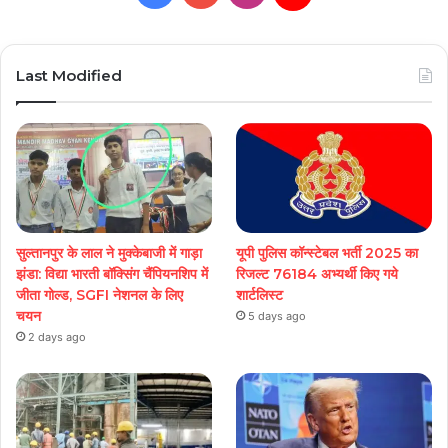
Hunt
Last Modified
सुल्तानपुर के लाल ने मुक्केबाजी में गाड़ा
यूपी पुलिस कॉन्स्टेबल भर्ती 2025 का
झंडा: विद्या भारती बॉक्सिंग चैंपियनशिप में
रिजल्ट 76184 अभ्यर्थी किए गये
जीता गोल्ड, SGFI नेशनल के लिए
शार्टलिस्ट
चयन
5 days ago
2 days ago