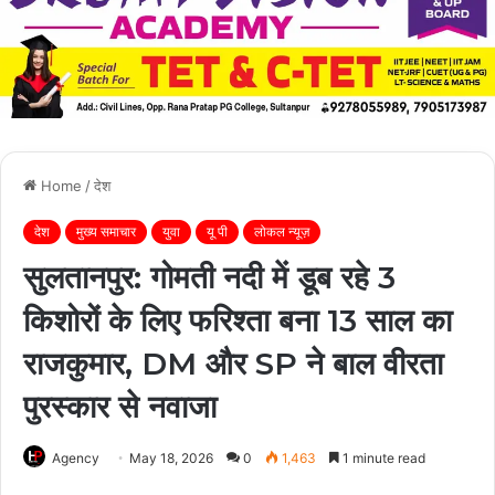
Home
/
देश
देश
मुख्य समाचार
युवा
यू पी
लोकल न्यूज़
सुलतानपुर: गोमती नदी में डूब रहे 3
किशोरों के लिए फरिश्ता बना 13 साल का
राजकुमार, DM और SP ने बाल वीरता
पुरस्कार से नवाजा
Agency
May 18, 2026
0
1,463
1 minute read
Facebook
Twitter
LinkedIn
Tumblr
Pinterest
Reddit
WhatsApp
Telegra