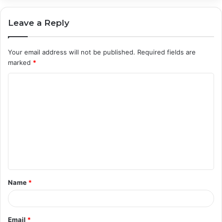
Leave a Reply
Your email address will not be published.
Required fields are
marked
*
C
o
m
m
e
n
t
Name
*
*
Email
*