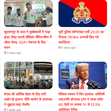
सुल्तानपुर के लाल ने मुक्केबाजी में गाड़ा
यूपी पुलिस कॉन्स्टेबल भर्ती 2025 का
झंडा: विद्या भारती बॉक्सिंग चैंपियनशिप में
रिजल्ट 76184 अभ्यर्थी किए गये
जीता गोल्ड, SGFI नेशनल के लिए
शार्टलिस्ट
चयन
5 days ago
2 days ago
बंगाल की आर्थिक सेहत के लिए भारी
वैश्विक व्यापार में फिर हलचल: अमेरिकी
उद्योग ही इलाज: नीत‌ि आयोग के उपाध्यक्ष
राष्ट्रपति डोनाल्ड ट्रंप ने भारत समेत
ने सुझाया बड़ा रोडमैप
60 देशों पर लगाया 10 से 12.5%
अतिरिक्त टैरिफ
1 week ago