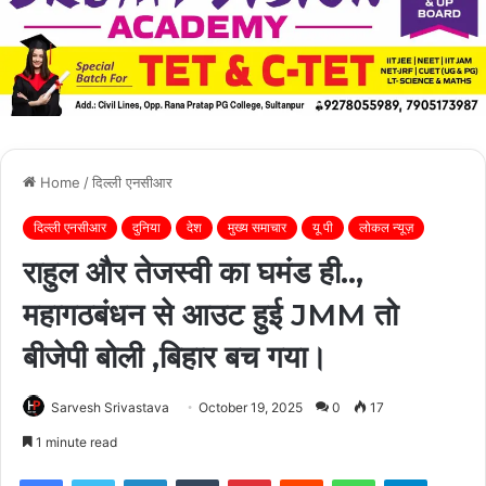
Home
/
दिल्ली एनसीआर
दिल्ली एनसीआर
दुनिया
देश
मुख्य समाचार
यू पी
लोकल न्यूज़
राहुल और तेजस्वी का घमंड ही..,
महागठबंधन से आउट हुई JMM तो
बीजेपी बोली ,बिहार बच गया।
Sarvesh Srivastava
October 19, 2025
0
17
1 minute read
Facebook
Twitter
LinkedIn
Tumblr
Pinterest
Reddit
WhatsApp
Telegra