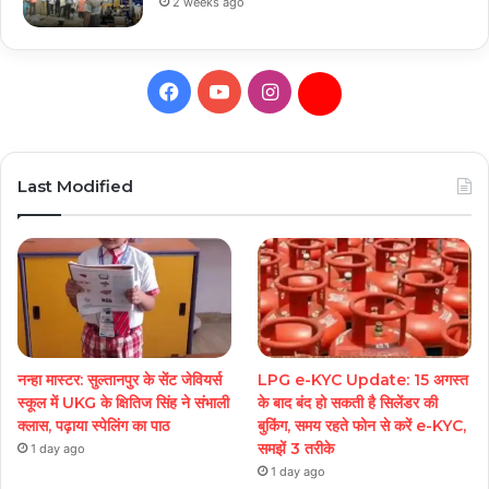
2 weeks ago
Facebook
YouTube
Instagram
Daily
Hunt
Last Modified
नन्हा मास्टर: सुल्तानपुर के सेंट जेवियर्स
LPG e-KYC Update: 15 अगस्त
स्कूल में UKG के क्षितिज सिंह ने संभाली
के बाद बंद हो सकती है सिलेंडर की
क्लास, पढ़ाया स्पेलिंग का पाठ
बुकिंग, समय रहते फोन से करें e-KYC,
समझें 3 तरीके
1 day ago
1 day ago