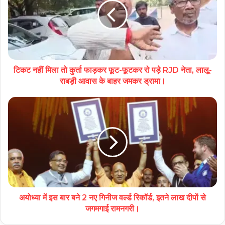
टिकट नहीं मिला तो कुर्ता फाड़कर फूट-फूटकर रो पड़े RJD नेता, लालू-
राबड़ी आवास के बाहर जमकर ड्रामा।
अयोध्‍या में इस बार बने 2 नए गिनीज वर्ल्ड रिकॉर्ड, इतने लाख दीपों से
जगमगाई रामनगरी।