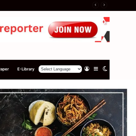
Log
Sidebar
Switch
Paper
E-Library
In
skin