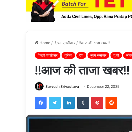
Home
/
दिल्ली एनसीआर
/
!!आज की ताजा खबर!!
दिल्ली एनसीआर
दुनिया
देश
मुख्य समाचार
यू पी
लोकल
!!आज की ताजा खबर!!
Sarvesh Srivastava
December 22, 2025
Facebook
Twitter
LinkedIn
Tumblr
Pinterest
Reddit