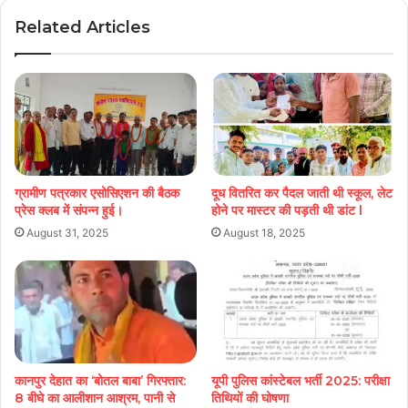
Related Articles
ग्रामीण पत्रकार एसोसिएशन की बैठक
दूध वितरित कर पैदल जाती थी स्कूल, लेट
प्रेस क्लब में संपन्न हुई।
होने पर मास्टर की पड़ती थी डांट l
August 31, 2025
August 18, 2025
कानपुर देहात का ‘बोतल बाबा’ गिरफ्तार:
यूपी पुलिस कांस्टेबल भर्ती 2025: परीक्षा
8 बीघे का आलीशान आश्रम, पानी से
तिथियों की घोषणा