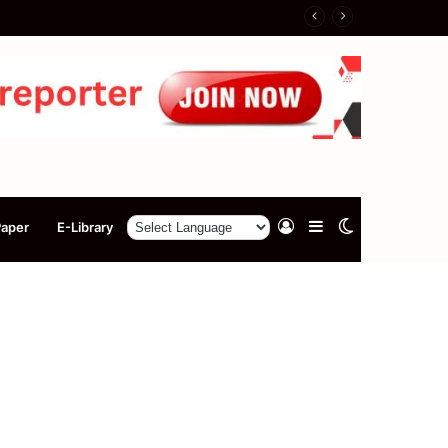
Log
Sidebar
Switch
Paper
E-Library
In
skin