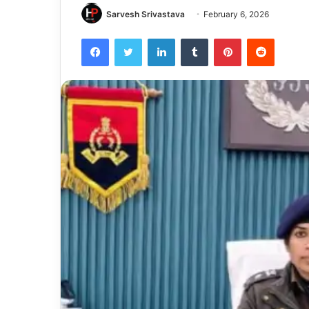
Sarvesh Srivastava
February 6, 2026
Facebook
Twitter
LinkedIn
Tumblr
Pinterest
Reddit