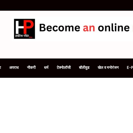
ी है सिलेंडर की बुकिंग, समय रहते फोन से करें e-KYC, समझें 3 तरीके
ा
अपराध
नौकरी
धर्म
टेक्नोलॉजी
बॉलीवुड
खेल व मनोरंजन
E-