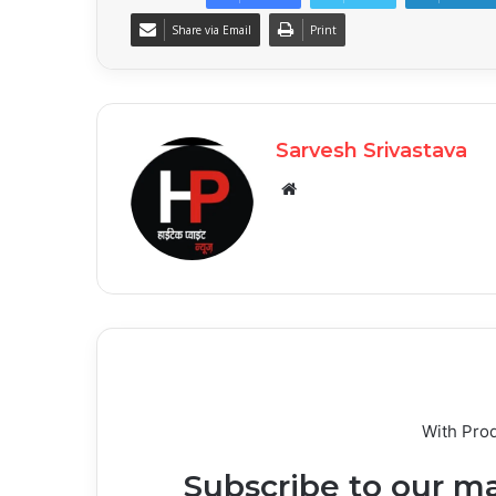
Share via Email
Print
Sarvesh Srivastava
Website
With Pro
Subscribe to our ma