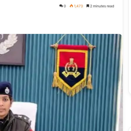
0
1,473
2 minutes read