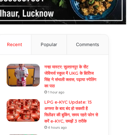
Recent
Popular
Comments
नन्हा मास्टर: सुल्तानपुर के सेंट
जेवियर्स स्कूल में UKG के क्षितिज
सिंह ने संभाली क्लास, पढ़ाया स्पेलिंग
का पाठ
1 hour ago
LPG e-KYC Update: 15
अगस्त के बाद बंद हो सकती है
सिलेंडर की बुकिंग, समय रहते फोन से
करें e-KYC, समझें 3 तरीके
4 hours ago