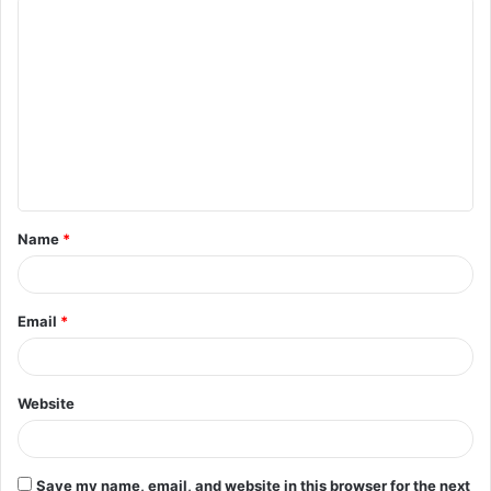
C
o
m
m
e
n
t
Name
*
*
Email
*
Website
Save my name, email, and website in this browser for the next