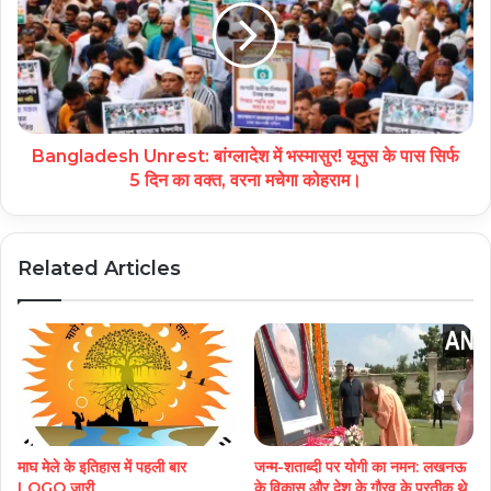
Bangladesh Unrest: बांग्‍लादेश में भस्‍मासुर! यूनुस के पास सिर्फ
5 द‍िन का वक्‍त, वरना मचेगा कोहराम।
Related Articles
माघ मेले के इतिहास में पहली बार
जन्म-शताब्दी पर योगी का नमन: लखनऊ
LOGO जारी
के विकास और देश के गौरव के प्रतीक थे