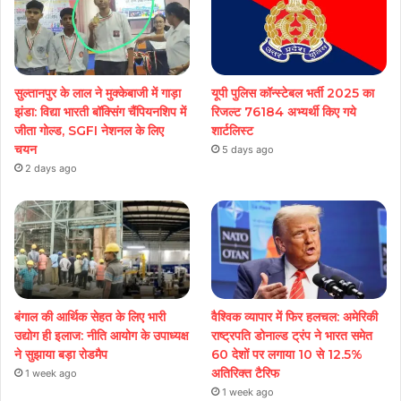
सुल्तानपुर के लाल ने मुक्केबाजी में गाड़ा
यूपी पुलिस कॉन्स्टेबल भर्ती 2025 का
झंडा: विद्या भारती बॉक्सिंग चैंपियनशिप में
रिजल्ट 76184 अभ्यर्थी किए गये
जीता गोल्ड, SGFI नेशनल के लिए
शार्टलिस्ट
चयन
5 days ago
2 days ago
बंगाल की आर्थिक सेहत के लिए भारी
वैश्विक व्यापार में फिर हलचल: अमेरिकी
उद्योग ही इलाज: नीत‌ि आयोग के उपाध्यक्ष
राष्ट्रपति डोनाल्ड ट्रंप ने भारत समेत
ने सुझाया बड़ा रोडमैप
60 देशों पर लगाया 10 से 12.5%
अतिरिक्त टैरिफ
1 week ago
1 week ago