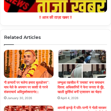
!! आज की ताज़ा खबर !!
Related Articles
गौ हत्यारों पर चलेगा हमारा बुलडोजर”:
लम्भुआ तहसील में ‘तमाशा’ बना समाधान
माघ मेले के अपमान पर काशी से गरजे
दिवस: अधिकारियों ने फेरा जनता से मुँह,
शंकराचार्य अविमुक्तेश्वरानंद।
खाली कुर्सियां बनीं प्रशासन का चेहरा
January 30, 2026
April 4, 2026
आपसी झगड़े में पति-पत्नी ने गोली मारकर