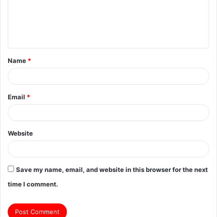
m
e
n
t
Name
*
*
Email
*
Website
Save my name, email, and website in this browser for the next
time I comment.