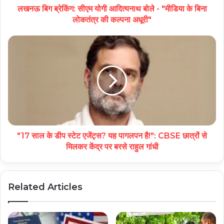
लखनऊ बिग ब्रेकिंग: सीएम योगी आदित्यनाथ बोले - "मीडिया के बिना
लोकतंत्र की कल्पना अधूरी"
"17 साल के डीप स्टेट एजेंट्स? यह पागलपन है!": CBSE छात्रों से
मिलकर केंद्र पर बरसे राहुल गांधी
Related Articles