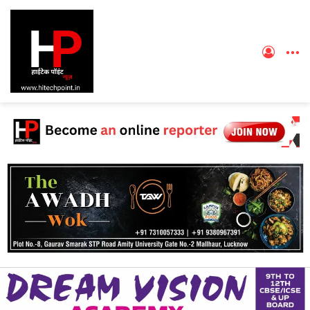
Log
M
In