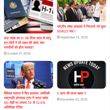
राष्ट्रीय लोक अदालत में निपटाये गये कुल
50822 वाद l
September 13, 2025
88 लाख का H-1B वीजा आज से लागू,
इन लोगों ने ली राहत की सांस; क्या
भारतीयों को होगा फायदा?
October 21, 2025
वैश्विक व्यापार में फिर हलचल: अमेरिकी
!! आज की ताजा खबर !!
राष्ट्रपति डोनाल्ड ट्रंप ने भारत समेत
December 23, 2025
60 देशों पर लगाया 10 से 12.5%
अतिरिक्त टैरिफ