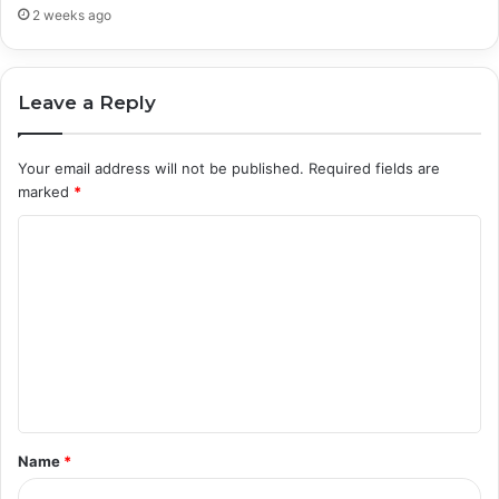
2 weeks ago
Leave a Reply
Your email address will not be published.
Required fields are
marked
*
C
o
m
m
e
n
t
Name
*
*