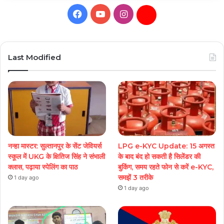
Facebook
YouTube
Instagram
Daily
Hunt
Last Modified
नन्हा मास्टर: सुल्तानपुर के सेंट जेवियर्स
LPG e-KYC Update: 15 अगस्त
स्कूल में UKG के क्षितिज सिंह ने संभाली
के बाद बंद हो सकती है सिलेंडर की
क्लास, पढ़ाया स्पेलिंग का पाठ
बुकिंग, समय रहते फोन से करें e-KYC,
समझें 3 तरीके
1 day ago
1 day ago