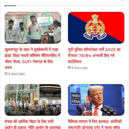
सुल्तानपुर के लाल ने मुक्केबाजी में गाड़ा
यूपी पुलिस कॉन्स्टेबल भर्ती 2025 का
झंडा: विद्या भारती बॉक्सिंग चैंपियनशिप में
रिजल्ट 76184 अभ्यर्थी किए गये
जीता गोल्ड, SGFI नेशनल के लिए
शार्टलिस्ट
चयन
6 days ago
3 days ago
बंगाल की आर्थिक सेहत के लिए भारी
वैश्विक व्यापार में फिर हलचल: अमेरिकी
उद्योग ही इलाज: नीत‌ि आयोग के उपाध्यक्ष
राष्ट्रपति डोनाल्ड ट्रंप ने भारत समेत